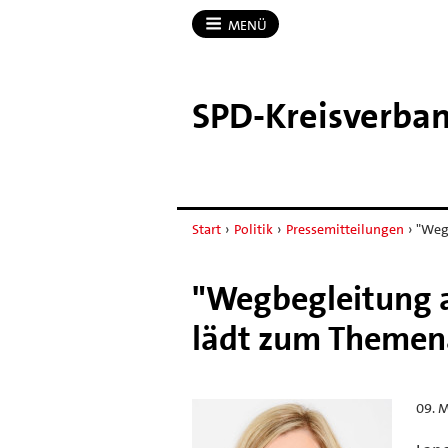
MENÜ
SPD-​Kreisverba
Start
›
Politik
›
Pressemitteilungen
›
"Weg
"Wegbegleitung a
lädt zum Themen
09. M