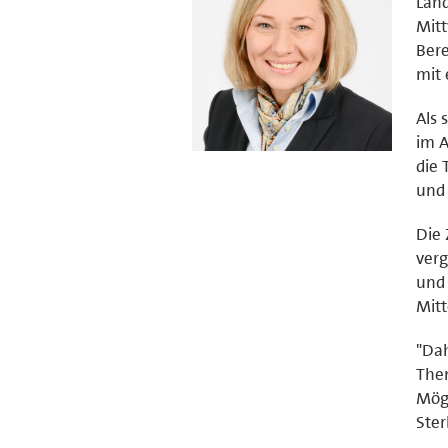
Lan
Mitt
Bere
mit
Als 
im A
die 
und 
Die 
verg
und 
Mitt
"Dah
Them
Mögl
Ster