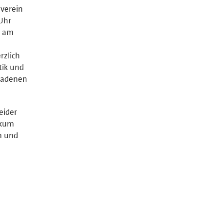
zverein
 Uhr
r am
rzlich
tik und
eladenen
eider
ikum
im und