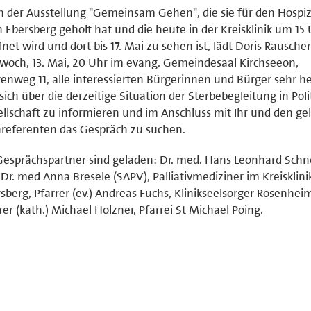
 der Ausstellung "Gemeinsam Gehen", die sie für den Hospi
 Ebersberg geholt hat und die heute in der Kreisklinik um 15
fnet wird und dort bis 17. Mai zu sehen ist, lädt Doris Rausche
woch, 13. Mai, 20 Uhr im evang. Gemeindesaal Kirchseeon,
enweg 11, alle interessierten Bürgerinnen und Bürger sehr he
 sich über die derzeitige Situation der Sterbebegleitung in Poli
llschaft zu informieren und im Anschluss mit Ihr und den g
referenten das Gespräch zu suchen.
Gesprächspartner sind geladen: Dr. med. Hans Leonhard Schn
Dr. med Anna Bresele (SAPV), Palliativmediziner im Kreisklin
sberg, Pfarrer (ev.) Andreas Fuchs, Klinikseelsorger Rosenhe
rer (kath.) Michael Holzner, Pfarrei St Michael Poing.