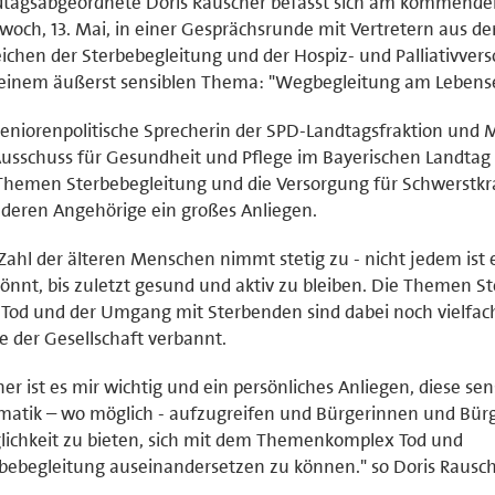
dtagsabgeordnete Doris Rauscher befasst sich am kommende
woch, 13. Mai, in einer Gesprächsrunde mit Vertretern aus de
ichen der Sterbebegleitung und der Hospiz- und Palliativver
 einem äußerst sensiblen Thema: "Wegbegleitung am Lebens
seniorenpolitische Sprecherin der SPD-Landtagsfraktion und M
usschuss für Gesundheit und Pflege im Bayerischen Landtag 
Themen Sterbebegleitung und die Versorgung für Schwerstk
deren Angehörige ein großes Anliegen.
Zahl der älteren Menschen nimmt stetig zu - nicht jedem ist 
önnt, bis zuletzt gesund und aktiv zu bleiben. Die Themen S
Tod und der Umgang mit Sterbenden sind dabei noch vielfac
e der Gesellschaft verbannt.
er ist es mir wichtig und ein persönliches Anliegen, diese sen
atik – wo möglich - aufzugreifen und Bürgerinnen und Bürg
ichkeit zu bieten, sich mit dem Themenkomplex Tod und
bebegleitung auseinandersetzen zu können." so Doris Rausch