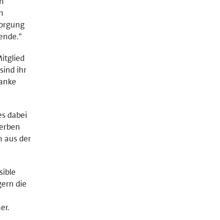
n
n
sorgung
ende."
itglied
sind ihr
ranke
es dabei
terben
h aus der
sible
ern die
er.