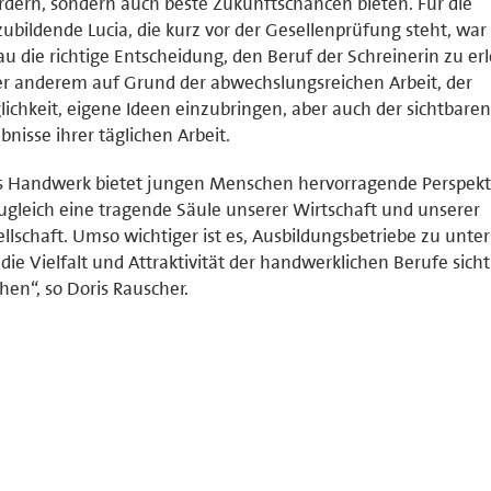
rdern, sondern auch beste Zukunftschancen bieten. Für die
ubildende Lucia, die kurz vor der Gesellenprüfung steht, war
u die richtige Entscheidung, den Beruf der Schreinerin zu er
r anderem auf Grund der abwechslungsreichen Arbeit, der
ichkeit, eigene Ideen einzubringen, aber auch der sichtbaren
bnisse ihrer täglichen Arbeit.
s Handwerk bietet jungen Menschen hervorragende Perspekt
zugleich eine tragende Säule unserer Wirtschaft und unserer
llschaft. Umso wichtiger ist es, Ausbildungsbetriebe zu unte
die Vielfalt und Attraktivität der handwerklichen Berufe sich
en“, so Doris Rauscher.