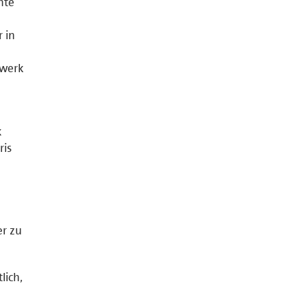
hte
 in
dwerk
k
ris
er zu
lich,