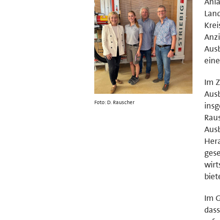
Anlä
Lan
Krei
Anzi
Aus
eine
Im Z
Aus
Foto: D. Rauscher
insg
Raus
Aus
Hera
gese
wirt
biet
Im G
dass