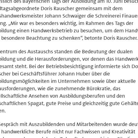
sslich des Bayerischen Tags der Ausbildung am 10. Juni besuc
dtagsabgeordnete Doris Rauscher gemeinsam mit dem
shandwerksmeister Johann Schwaiger die Schreinerei Finauer
ng. „Mir war es besonders wichtig, im Rahmen des Tags der
bildung einen Handwerksbetrieb zu besuchen, um dem Han
 besondere Beachtung zu schenken“, betonte Doris Rauscher.
entrum des Austauschs standen die Bedeutung der dualen
bildung und die Herausforderungen, vor denen das Handwer
esamt steht. Bei der Betriebsbesichtigung informierte sich Do
cher bei Geschäftsführer Johann Huber über die
bildungsmöglichkeiten im Unternehmen sowie über aktuelle
usforderungen, wie die zunehmende Bürokratie, das
llschaftliche Ansehen von Ausbildungsberufen und den
schaftlichen Spagat, gute Preise und gleichzeitig gute Gehält
en.
espräch mit Auszubildenden und Mitarbeitenden wurde deut
 handwerkliche Berufe nicht nur Fachwissen und Kreativität