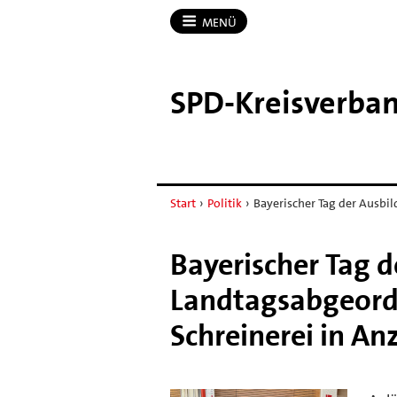
MENÜ
SPD-​Kreisverba
Start
›
Politik
›
Bayerischer Tag der Ausbil
Bayerischer Tag d
Landtagsabgeordn
Schreinerei in An