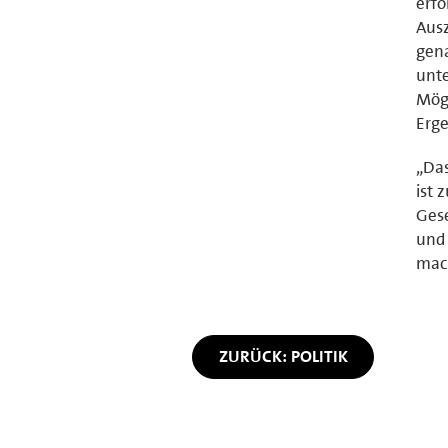
erfo
Ausz
gena
unte
Mögl
Erge
„Da
ist 
Gese
und 
mach
ZURÜCK: POLITIK