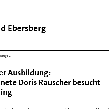
nd Ebersberg
dung: …
er Ausbildung:
ete Doris Rauscher besucht
zing