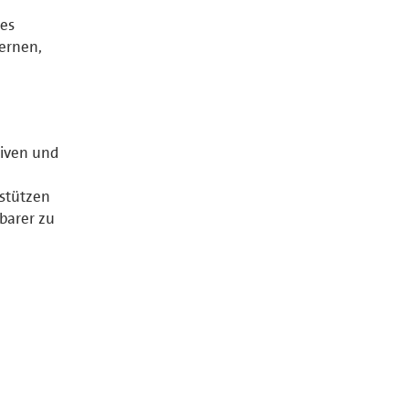
 es
lernen,
iven und
rstützen
tbarer zu