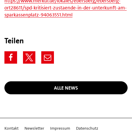
https://www.merkur.de/lokales/ebersberg/ebersberg-
ort28611/spd-kritisiert-zustaende-in-der-unterkunft-am-
sparkassenplatz-94063551.html
Teilen
ALLE NEWS
Kontakt
Newsletter
Impressum
Datenschutz